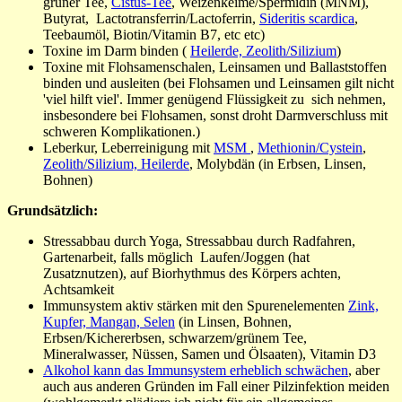
grüner Tee,
Cistus-Tee
, Weizenkeime/Spermidin (MNM),
Butyrat,
Lactotransferrin/Lactoferrin,
Sideritis scardica
,
Teebaumöl, Biotin/Vitamin B7, etc etc)
Toxine im Darm binden (
Heilerde, Zeolith/Silizium
)
Toxine mit Flohsamenschalen, Leinsamen und Ballaststoffen
binden und ausleiten (bei Flohsamen und Leinsamen gilt nicht
'viel hilft viel'. Immer genügend Flüssigkeit zu sich nehmen,
insbesondere bei Flohsamen, sonst droht Darmverschluss mit
schweren Komplikationen
.)
Leberkur, Leberreinigung mit
MSM
,
Methionin/Cystein
,
Zeolith/Silizium, Heilerde
, Molybdän (in Erbsen, Linsen,
Bohnen)
Grundsätzlich:
Stressabbau durch Yoga, Stressabbau durch Radfahren,
Gartenarbeit, falls möglich Laufen/Joggen (hat
Zusatznutzen), auf Biorhythmus des Körpers achten,
Achtsamkeit
Immunsystem aktiv stärken mit den Spurenelementen
Zink,
Kupfer, Mangan, Selen
(in Linsen, Bohnen,
Erbsen/Kichererbsen, schwarzem/grünem Tee,
Mineralwasser, Nüssen, Samen und Ölsaaten), Vitamin D3
Alkohol kann das Immunsystem erheblich schwächen
, aber
auch aus anderen Gründen im Fall einer Pilzinfektion meiden