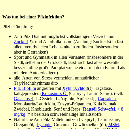
Was tun bei einer Pilzinfektion?
Pilzbekämpfung:
Anti-Pilz-Diät mit
möglichst vollständigem
Verzicht auf
Zucker
(!!)- und Alkoholkonsum (Achtung: Zucker ist in fast
allen verarbeiteten Lebensmitteln zu finden. Insbesondere
aber in Getränken)
Sport und Gymnastik in allen Varianten (insbesondere in der
Stadt, selbst in der Großstadt, lässt sich fast alles wesentlich
besser - ohne große Parkplatzsuche etc.- mit dem Fahrrad als
mit dem Auto erledigen)
alle Arten von Stress vermeiden, unnatürlicher
Tag/Nachtrhythmus dito
Pilz-Biofilm
angreifen mit
Xylit (Xylitol
)(!), Tagatose.
kaltgepresstem
Kokosnuss Öl
(Capryl-, Laurin-Säure), (evtl.
Galactose
), L-Cystein, L-Arginin, Apfelessig,
Capsaicin
,
Monolaurin/Lauricidin, Enzym-Präparaten, Kala Namak,
Zwiebel, Knoblauch, Senf und Raps (
Rapsöl Schwefel
. < 8
mg/kg
[*]) besitzen schwefelhaltige Inhaltsstoffe
Natürliche Anti-Pilz-Mitteln nutzen ( Capryl-, Laurinsäure,
Oreganoöl,
Lycopin
, Curcuma, Gewürznelken(öl),
MSM
,