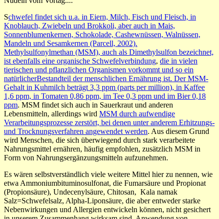
Nudeln vom Vortag....
S
chwefel findet sich u.a. in Eiern, Milch, Fisch und Fleisch, in
Knoblauch, Zwiebeln und Brokkoli, aber auch in Mais,
Sonnenblumenkernen, Schokolade, Cashewnüssen, Walnüssen,
Mandeln und Sesamkernen (Parcell, 2002).
Methylsulfonylmethan (MSM), auch als Dimethylsulfon bezeichnet,
ist ebenfalls eine organische Schwefelverbindung
,
die in vielen
tierischen und pflanzlichen Organismen vorkommt und so ein
natürlicherBestandteil der menschlichen Ernährung ist. Der MSM-
Gehalt in Kuhmilch beträgt 3,3 ppm (parts per million), in Kaffee
1,6 ppm, in Tomaten 0,86 ppm, im Tee 0,3 ppm und im Bier 0,18
ppm
. MSM findet sich auch in Sauerkraut und anderen
Lebensmitteln, allerdings wird
MSM durch aufwendige
Verarbeitungsprozesse zerstört, bei denen unter anderem Erhitzungs-
und Trocknungsverfahren angewendet werden
. Aus diesem Grund
wird Menschen, die sich überwiegend durch stark verarbeitete
Nahrungsmittel ernähren, häufig empfohlen, zusätzlich MSM in
Form von Nahrungsergänzungsmitteln aufzunehmen.
Es wären selbstverständlich viele weitere Mittel hier zu nennen, wie
etwa Ammoniumbituminosulfonat, die Fumarsäure und Propionat
(Propionsäure), Undecenylsäure, Chitosan, Kala namak
Salz=Schwefelsalz, Alpha-Liponsäure, die aber entweder starke
Nebenwirkungen und Allergien entwickeln können, nicht gesichert
in unserem Zusammenhang wirksam sind, Anwendung von