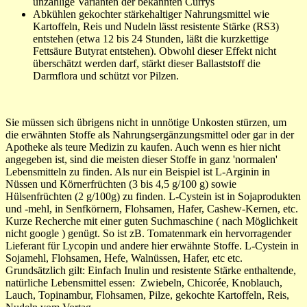
unzählige Varianten der bekannten Currys
Abkühlen gekochter stärkehaltiger Nahrungsmittel wie
Kartoffeln, Reis und Nudeln lässt resistente Stärke (RS3)
entstehen (etwa 12 bis 24 Stunden, läßt die kurzkettige
Fettsäure Butyrat entstehen). Obwohl dieser Effekt nicht
überschätzt werden darf, stärkt dieser Ballaststoff die
Darmflora und schützt vor Pilzen.
Sie müssen sich übrigens nicht in unnötige Unkosten stürzen, um
die erwähnten Stoffe als Nahrungsergänzungsmittel oder gar in der
Apotheke als teure Medizin zu kaufen. Auch wenn es hier nicht
angegeben ist, sind die meisten dieser Stoffe in ganz 'normalen'
Lebensmitteln zu finden. Als nur ein Beispiel ist L-Arginin in
Nüssen und Körnerfrüchten (3 bis 4,5 g/100 g) sowie
Hülsenfrüchten (2 g/100g) zu finden. L-Cystein ist in Sojaprodukten
und -mehl, in Senfkörnern, Flohsamen, Hafer, Cashew-Kernen, etc.
Kurze Recherche mit einer guten Suchmaschine ( nach Möglichkeit
nicht google ) genügt. So ist zB. Tomatenmark ein hervorragender
Lieferant für Lycopin und andere hier erwähnte Stoffe. L-Cystein in
Sojamehl, Flohsamen, Hefe, Walnüssen, Hafer, etc etc.
Grundsätzlich gilt: Einfach Inulin und resistente Stärke enthaltende,
natürliche Lebensmittel essen: Zwiebeln, Chicorée, Knoblauch,
Lauch, Topinambur, Flohsamen, Pilze, gekochte Kartoffeln, Reis,