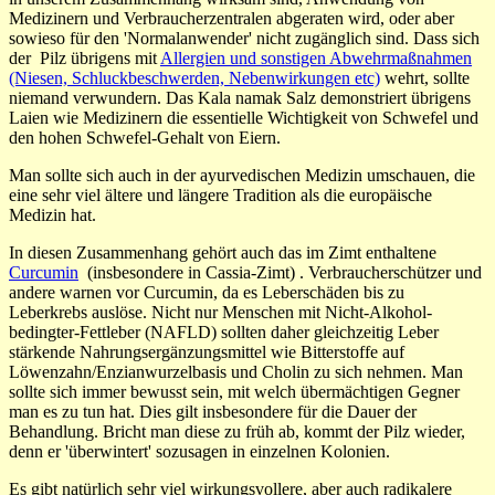
Medizinern und Verbraucherzentralen abgeraten wird, oder aber
sowieso für den 'Normalanwender' nicht zugänglich sind. Dass sich
der Pilz übrigens mit
Allergien und sonstigen Abwehrmaßnahmen
(Niesen, Schluckbeschwerden, Nebenwirkungen etc)
wehrt, sollte
niemand verwundern. Das Kala namak Salz demonstriert übrigens
Laien wie Medizinern die essentielle Wichtigkeit von Schwefel und
den hohen Schwefel-Gehalt von Eiern.
Man sollte sich auch in der ayurvedischen Medizin umschauen, die
eine sehr viel ältere und längere Tradition als die europäische
Medizin hat.
In diesen Zusammenhang gehört auch das im Zimt enthaltene
Curcumin
(insbesondere in Cassia-Zimt) . Verbraucherschützer und
andere warnen vor Curcumin, da es Leberschäden bis zu
Leberkrebs auslöse. Nicht nur Menschen mit Nicht-Alkohol-
bedingter-Fettleber
(NAFLD) sollten daher gleichzeitig Leber
stärkende Nahrungsergänzungsmittel wie Bitterstoffe auf
Löwenzahn/Enzianwurzelbasis und Cholin zu sich nehmen. Man
sollte sich immer bewusst sein, mit welch übermächtigen Gegner
man es zu tun hat. Dies gilt insbesondere für die Dauer der
Behandlung. Bricht man diese zu früh ab, kommt der Pilz wieder,
denn er 'überwintert' sozusagen in einzelnen Kolonien.
Es gibt natürlich sehr viel wirkungsvollere, aber auch radikalere