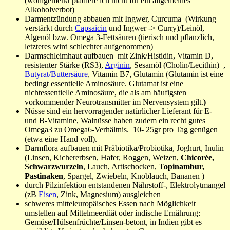
(wohlgemerkt plädiere ich nicht für ein allgemeines
Alkoholverbot)
Darmentzündung abbauen mit Ingwer, Curcuma (Wirkung
verstärkt durch
Capsaicin
und Ingwer -> Curry)/Leinöl,
Algenöl bzw. Omega 3-Fettsäuren (tierisch und pflanzlich,
letzteres wird schlechter aufgenommen)
Darmschleimhaut aufbauen mit Zink/Histidin, Vitamin D,
resistenter Stärke (RS3),
Arginin
, Sesamöl (Cholin/Lecithin) ,
Butyrat/Buttersäure
, Vitamin B7, Glutamin (Glutamin ist eine
bedingt essentielle Aminosäure. Glutamat ist eine
nichtessentielle Aminosäure, die als am häufigsten
vorkommender Neurotransmitter im Nervensystem gilt.
)
Nüsse sind ein hervorragender natürlicher Lieferant für E-
und B-Vitamine, Walnüsse haben zudem ein recht gutes
Omega3 zu Omega6-Verhältnis. 10- 25gr pro Tag genügen
(etwa eine Hand voll).
Darmflora aufbauen mit Präbiotika/Probiotika, Joghurt, Inulin
(Linsen, Kichererbsen, Hafer, Roggen, Weizen,
Chicorée,
Schwarzwurzeln
, Lauch, Artischocken,
Topinambur,
Pastinaken
, Spargel, Zwiebeln, Knoblauch, Bananen )
durch Pilzinfektion entstandenen Nährstoff-, Elektrolytmangel
(zB
Eisen
, Zink, Magnesium) ausgleichen
schweres mitteleuropäisches Essen nach Möglichkeit
umstellen auf Mittelmeerdiät oder indische Ernährung:
Gemüse/Hülsenfrüchte/Linsen-betont, in Indien gibt es