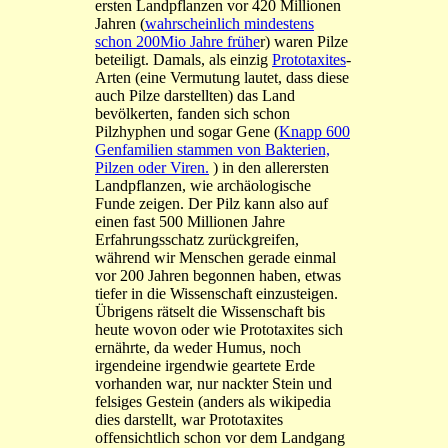
ersten Landpflanzen vor 420 Millionen
Jahren (
wahrscheinlich mindestens
schon 200Mio Jahre frühe
r) waren Pilze
beteiligt. Damals, als einzig
Prototaxites
-
Arten (eine Vermutung lautet, dass diese
auch Pilze darstellten) das Land
bevölkerten, fanden sich schon
Pilzhyphen und sogar Gene (
Knapp 600
Genfamilien stammen von Bakterien,
Pilzen oder Viren.
) in den allerersten
Landpflanzen, wie archäologische
Funde zeigen. Der Pilz kann also auf
einen fast 500 Millionen Jahre
Erfahrungsschatz zurückgreifen,
während wir Menschen gerade einmal
vor 200 Jahren begonnen haben, etwas
tiefer in die Wissenschaft einzusteigen.
Übrigens rätselt die Wissenschaft bis
heute wovon oder wie Prototaxites sich
ernährte, da weder Humus, noch
irgendeine irgendwie geartete Erde
vorhanden war, nur nackter Stein und
felsiges Gestein (anders als wikipedia
dies darstellt, war Prototaxites
offensichtlich schon vor dem Landgang