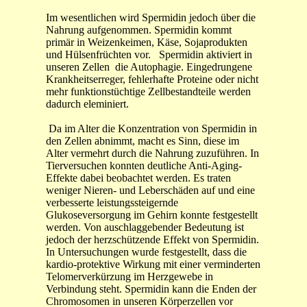
Im wesentlichen wird Spermidin jedoch über die
Nahrung aufgenommen. Spermidin kommt
primär in Weizenkeimen, Käse, Sojaprodukten
und Hülsenfrüchten vor. Spermidin aktiviert in
unseren Zellen die Autophagie. Eingedrungene
Krankheitserreger, fehlerhafte Proteine oder nicht
mehr funktionstüchtige Zellbestandteile werden
dadurch eleminiert.
Da i
m Alter die Konzentration von Spermidin in
den Zellen abnimmt, macht es Sinn, diese im
Alter vermehrt durch die Nahrung zuzuführen. In
Tierversuchen konnten deutliche Anti-Aging-
Effekte dabei beobachtet werden. Es
traten
weniger Nieren- und Leberschäden auf und eine
verbesserte leistungssteigernde
Glukoseversorgung im Gehirn konnte festgestellt
werden. Von auschlaggebender Bedeutung ist
jedoch
der herzschützende Effekt von Spermidin.
In Untersuchungen wurde festgestellt, dass die
kardio-protektive Wirkung mit einer verminderten
Telomerverkürzung im Herzgewebe in
Verbindung steht. Spermidin kann die Enden der
Chromosomen in unseren Körperzellen vor