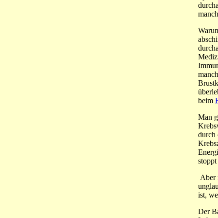
durcha
manch
Warum 
absch
durcha
Medizi
Immuns
manche
Brustk
überle
beim
Man gl
Krebs
durch 
Krebsz
Energi
stopp
Aber 
unglau
ist, w
Der Ba