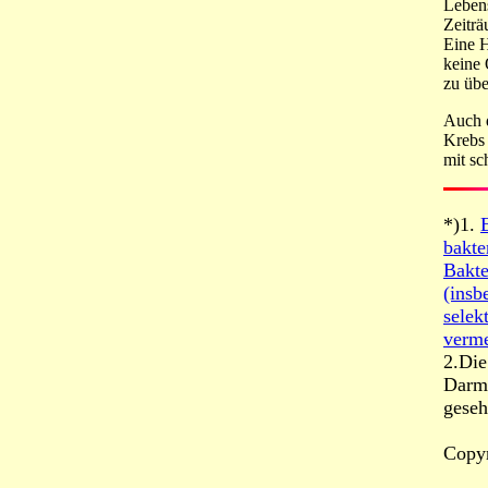
Leben
Zeiträ
Eine H
keine 
zu übe
Auch d
Krebs 
mit sc
*)1.
bakte
Bakte
(insb
selek
verme
2.Die
Darmk
geseh
Copy