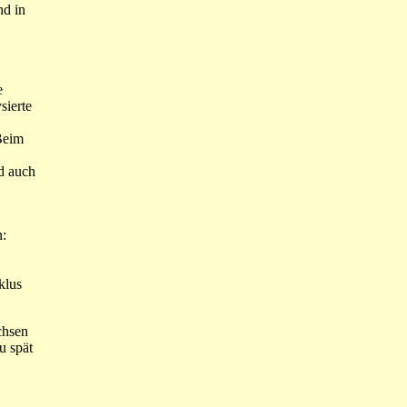
nd in
e
sierte
Beim
d auch
n:
klus
chsen
u spät