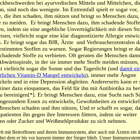
ckbeschwerden bei ayurvedischen Mitteln und Mittelchen, di
n, sind noch das wenigste. Im Extremfall spielt er sogar vor,
e, die ihm schaden, ihm nützen und bringt so Menschen dazu,
e zu meiden. Er bringt Menschen dazu, ihm schadende Stoffe
n, indem sie eine angebliche Unverträglichkeit mit diesen St
isen, vielleicht sogar eine klar diagnostizierte Allergie entwic
. Er bringt sogar das BfR, Ärzte und Verbraucherzentralen d
estimmten Stoffen zu warnen. Sogar Regierungen bringt er da
chadende Stoffe zu verbieten. Oft geraten die Menschen dann
Abwärtsspirale, in der sie immer mehr Stoffe meiden müssen,
zt vielleicht sogar die Sonne und das Tageslicht (und
damit ei
rlichen Vitamin-D Mangel entwickeln
), immer mehr Ängste
ckeln und in eine Depression abgleiten. Andererseits kann er 
iner dazu einspannen, das Feld für ihn mit Antibiotika zu ber
u bereinigen[*]. Er bringt Menschen dazu, eine Sucht nach 
ngesundem Essen zu entwickeln, Gewohnheiten zu entwickel
enschen schaden und ihm nützen, Und er schafft es sogar, da
patienten ihn gegen ihre Interessen füttern, indem sie weiter
en oder Zucker und Weißmehlprodukte zu sich nehmen.
elt mit Betroffenen und ihrem Immunsystem, aber auch mit Ärzten ein ü
 bei dem er bis vor kurzem immer der Sieger blieb. Unser Immunsystem 