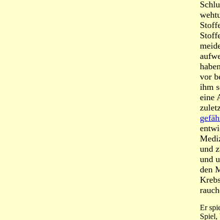
Schlu
wehtu
Stoff
Stoff
meide
aufwe
haben
vor b
ihm s
eine 
zulet
gefäh
entwi
Mediz
und z
und u
den M
Krebs
rauch
Er spi
Spiel,