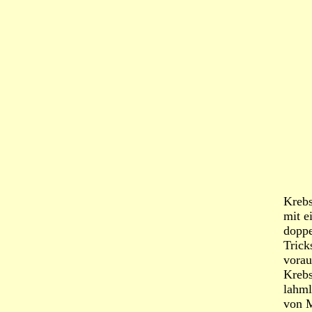
Krebs
mit e
doppe
Trick
vorau
Krebs
lahml
von M