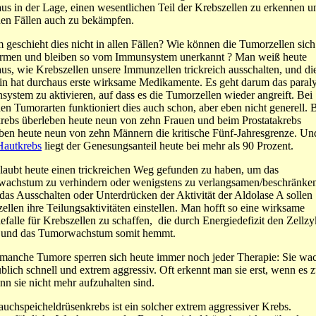
us in der Lage, einen wesentlichen Teil der Krebszellen zu erkennen u
en Fällen auch zu bekämpfen.
geschieht dies nicht in allen Fällen? Wie können die Tumorzellen sich
irmen und bleiben so vom Immunsystem unerkannt ? Man weiß heute
us, wie Krebszellen unsere Immunzellen trickreich ausschalten, und di
n hat durchaus erste wirksame Medikamente. Es geht darum das paraly
ystem zu aktivieren, auf dass es die Tumorzellen wieder angreift. Bei
n Tumorarten funktioniert dies auch schon, aber eben nicht generell. 
rebs überleben heute neun von zehn Frauen und beim Prostatakrebs
ben heute neun von zehn Männern die kritische Fünf-Jahresgrenze. Un
Hautkrebs
liegt der Genesungsanteil heute bei mehr als 90 Prozent.
aubt heute einen trickreichen Weg gefunden zu haben, um das
wachstum zu verhindern oder wenigstens zu verlangsamen/beschränke
das Ausschalten oder Unterdrücken der Aktivität der Aldolase A sollen
ellen ihre Teilungsaktivitäten einstellen. Man hofft so eine wirksame
efalle für Krebszellen zu schaffen, die durch Energiedefizit den Zellzy
t und das Tumorwachstum somit hemmt.
manche Tumore sperren sich heute immer noch jeder Therapie: Sie wa
blich schnell und extrem aggressiv. Oft erkennt man sie erst, wenn es z
enn sie nicht mehr aufzuhalten sind.
uchspeicheldrüsenkrebs ist ein solcher extrem aggressiver Krebs.