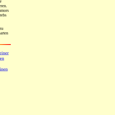
e
eren.
Tumors
rebs
zu
arten
einer
den
inen