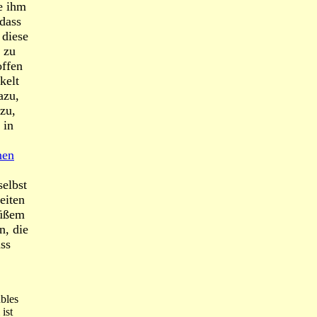
e ihm
 dass
 diese
 zu
offen
kelt
azu,
zu,
 in
nen
selbst
eiten
Süßem
n, die
ss
bles
ist