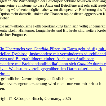
sgefährliche Wucherungen der Bauchspeicheldrüse bewirken über lang
ume keine Symptome, so dass Ärzte und Betroffene erst sehr spät reagi
eilung wäre heute möglich, aber wenn die operative Entfernung des 
Option mehr darstellt, sinken die Chancen rapide diesen aggressiven K
rleben.
ie nicht-alkoholische Fettlebererkrankung kann sich völlig unbemerkt 
entwickeln. Hirntumor, Lungenkrebs und Blutkrebs sind weitere Krebs
hlechter Prognose.
Ein Überwuchs von
Candida
-Pilzen im Darm geht häufig mit 
riellen Dysbiose, insbesondere mit verminderten säurebilden
rien und Butyratbildnern einher. Auch nach Antibiosen
esondere mit Breitbandantibiotika) kann sich
Candida
durch e
tiven Wachstumsvorteil gegenüber den Darmbakterien stark
hren.
 gründliche Darmreinigung anlässlich einer
rebsvorsorgeuntersuchung wird nicht nur von mir kritisch
en.
right
© R.Cooper-Bitsch,
Germany,
2025