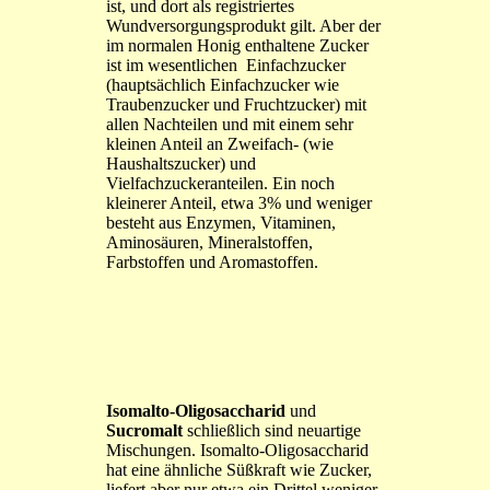
ist, und dort als registriertes
Wundversorgungsprodukt gilt. Aber der
im normalen Honig enthaltene Zucker
ist im wesentlichen Einfachzucker
(hauptsächlich Einfachzucker wie
Traubenzucker und Fruchtzucker) mit
allen Nachteilen und mit einem sehr
kleinen Anteil an Zweifach- (wie
Haushaltszucker) und
Vielfachzuckeranteilen. Ein noch
kleinerer Anteil, etwa 3% und weniger
besteht aus Enzymen, Vitaminen,
Aminosäuren, Mineralstoffen,
Farbstoffen und Aromastoffen.
Isomalto-Oligosaccharid
und
Sucromalt
schließlich sind neuartige
Mischungen. Isomalto-Oligosaccharid
hat eine ähnliche Süßkraft wie Zucker,
liefert aber nur etwa ein Drittel weniger