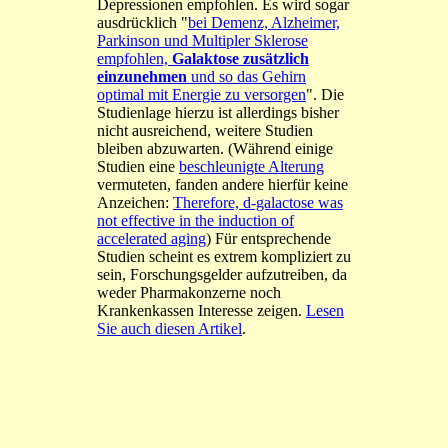
Depressionen empfohlen. Es wird sogar
ausdrücklich "
bei Demenz, Alzheimer,
Parkinson und Multipler Sklerose
empfohlen,
Galaktose zusätzlich
einzunehmen
und so das Gehirn
optimal mit Energie zu versorgen
". Die
Studienlage hierzu ist allerdings bisher
nicht ausreichend, weitere Studien
bleiben abzuwarten. (Während einige
Studien eine
beschleunigte Alterung
vermuteten, fanden andere hierfür keine
Anzeichen:
Therefore, d-galactose was
not effective in the induction of
accelerated aging
) Für entsprechende
Studien scheint es extrem kompliziert zu
sein, Forschungsgelder aufzutreiben, da
weder Pharmakonzerne noch
Krankenkassen Interesse zeigen.
Lesen
Sie auch diesen Artikel
.