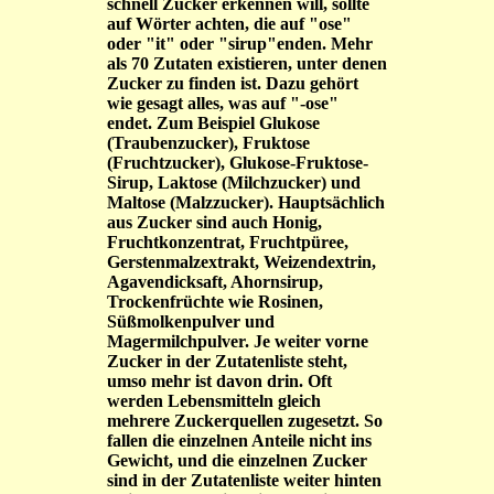
schnell Zucker erkennen will, sollte
auf Wörter achten, die auf "ose"
oder "it" oder "sirup"enden. Mehr
als 70 Zutaten existieren, unter denen
Zucker zu finden ist. Dazu gehört
wie gesagt alles, was auf "-ose"
endet. Zum Beispiel Glukose
(Traubenzucker), Fruktose
(Fruchtzucker), Glukose-Fruktose-
Sirup, Laktose (Milchzucker) und
Maltose (Malzzucker). Hauptsächlich
aus Zucker sind auch Honig,
Fruchtkonzentrat, Fruchtpüree,
Gerstenmalzextrakt, Weizendextrin,
Agavendicksaft, Ahornsirup,
Trockenfrüchte wie Rosinen,
Süßmolkenpulver und
Magermilchpulver. Je weiter vorne
Zucker in der Zutatenliste steht,
umso mehr ist davon drin. Oft
werden Lebensmitteln gleich
mehrere Zuckerquellen zugesetzt. So
fallen die einzelnen Anteile nicht ins
Gewicht, und die einzelnen Zucker
sind in der Zutatenliste weiter hinten